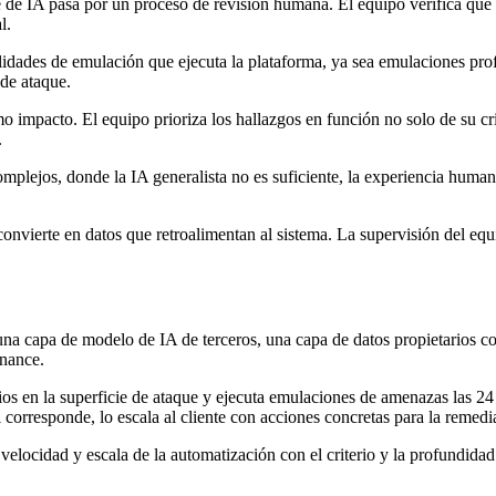
de IA pasa por un proceso de revisión humana. El equipo verifica que el 
l.
idades de emulación que ejecuta la plataforma, ya sea emulaciones pro
 de ataque.
o impacto. El equipo prioriza los hallazgos en función no solo de su cr
.
plejos, donde la IA generalista no es suficiente, la experiencia humana
nvierte en datos que retroalimentan al sistema. La supervisión del equ
na capa de modelo de IA de terceros, una capa de datos propietarios con
nance.
bios en la superficie de ataque y ejecuta emulaciones de amenazas las 2
 corresponde, lo escala al cliente con acciones concretas para la remedi
elocidad y escala de la automatización con el criterio y la profundidad