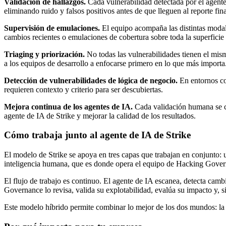
Validación de hallazgos.
Cada vulnerabilidad detectada por el agente 
eliminando ruido y falsos positivos antes de que lleguen al reporte fina
Supervisión de emulaciones.
El equipo acompaña las distintas modal
cambios recientes o emulaciones de cobertura sobre toda la superficie
Triaging y priorización.
No todas las vulnerabilidades tienen el mism
a los equipos de desarrollo a enfocarse primero en lo que más importa
Detección de vulnerabilidades de lógica de negocio.
En entornos com
requieren contexto y criterio para ser descubiertas.
Mejora continua de los agentes de IA.
Cada validación humana se co
agente de IA de Strike y mejorar la calidad de los resultados.
Cómo trabaja junto al agente de IA de Strike
El modelo de Strike se apoya en tres capas que trabajan en conjunto: u
inteligencia humana, que es donde opera el equipo de Hacking Gover
El flujo de trabajo es continuo. El agente de IA escanea, detecta cam
Governance lo revisa, valida su explotabilidad, evalúa su impacto y, si
Este modelo híbrido permite combinar lo mejor de los dos mundos: la v